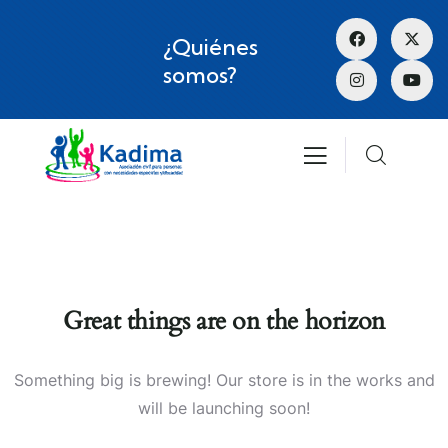
¿Quiénes
somos?
Great things are on the horizon
Something big is brewing! Our store is in the works and
will be launching soon!