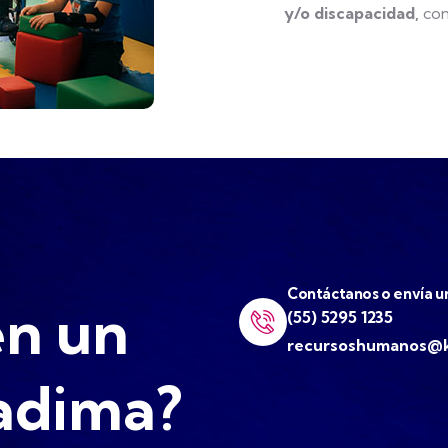
y/o discapacidad,
con
Contáctanos o envía un
en un
(55) 5295 1235
recursoshumanos@k
Kadima?