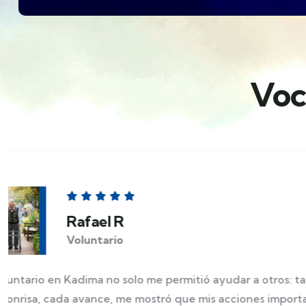
Voc
Miriam G.
Integrante Kadima
Kadima me abrió las puertas a un mundo de posi
sabía que tenía. Hoy me siento parte de una co