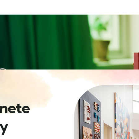
únete
oy