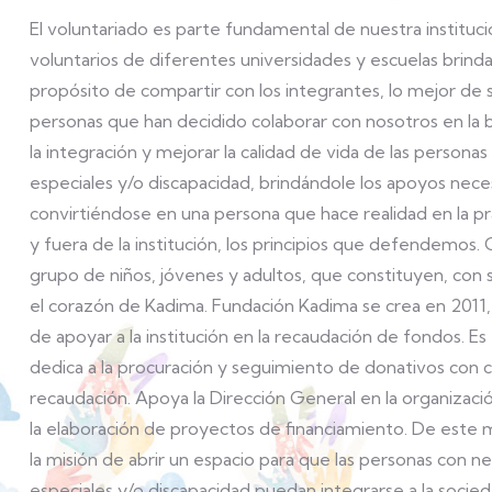
El voluntariado es parte fundamental de nuestra instituc
voluntarios de diferentes universidades y escuelas brind
propósito de compartir con los integrantes, lo mejor de 
personas que han decidido colaborar con nosotros en la
la integración y mejorar la calidad de vida de las persona
especiales y/o discapacidad, brindándole los apoyos nece
convirtiéndose en una persona que hace realidad en la prá
y fuera de la institución, los principios que defendemos
grupo de niños, jóvenes y adultos, que constituyen, con su
el corazón de Kadima. Fundación Kadima se crea en 2011,
de apoyar a la institución en la recaudación de fondos. Es
dedica a la procuración y seguimiento de donativos con
recaudación. Apoya la Dirección General en la organizac
la elaboración de proyectos de financiamiento. De este
la misión de abrir un espacio para que las personas con n
especiales y/o discapacidad puedan integrarse a la socied