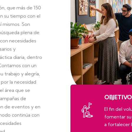
ión, que más de 150
an su tiempo con el
sí mismos. Son
 búsqueda plena de
s con necesidades
sarios y
ctica diaria, dentro
. Contamos con un
 trabajo y alegría,
 por la necesidad
 el área que se
OBJETIVO
 campañas de
ión de eventos y en
El fin del vo
 modo continúa con
fomentar su 
ecesidades
a fortalecer 
ad.