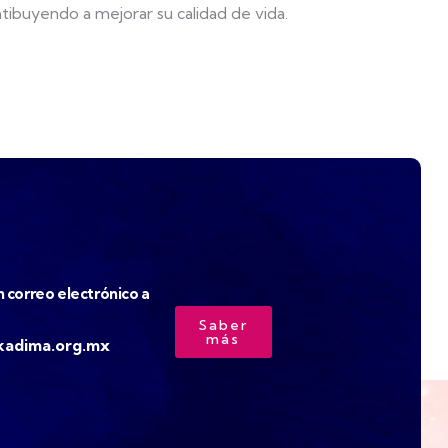
tibuyendo a mejorar su calidad de vida.
 correo electrónico a
Saber
más
adima.org.mx