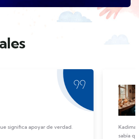
ales
confiar en mí misma y descubrí talentos que no