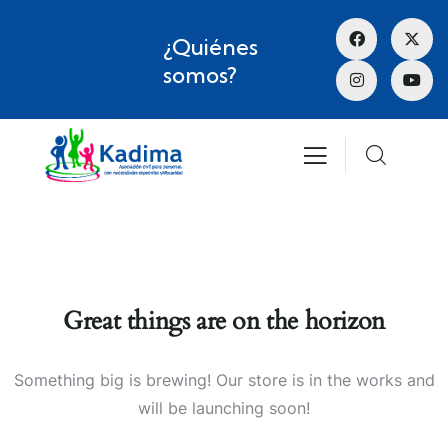
¿Quiénes
somos?
Great things are on the horizon
Something big is brewing! Our store is in the works and
will be launching soon!