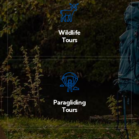
Wildlife
Tours
Paragliding
Tours